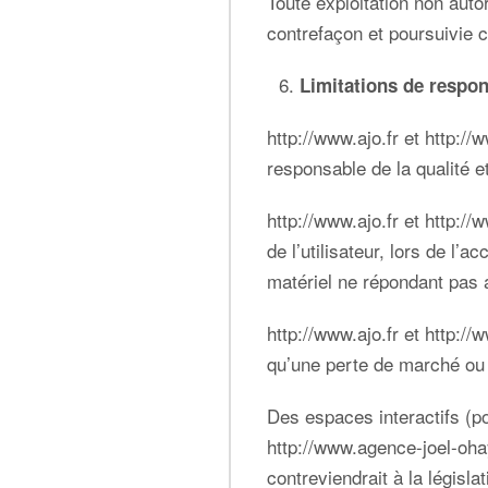
Toute exploitation non auto
contrefaçon et poursuivie 
Limitations de respon
http://www.ajo.fr
et
http://
responsable de la qualité et
http://www.ajo.fr
et
http://
de l’utilisateur, lors de l’a
matériel ne répondant pas a
http://www.ajo.fr
et
http://
qu’une perte de marché ou p
Des espaces interactifs (po
http://www.agence-joel-oh
contreviendrait à la législa