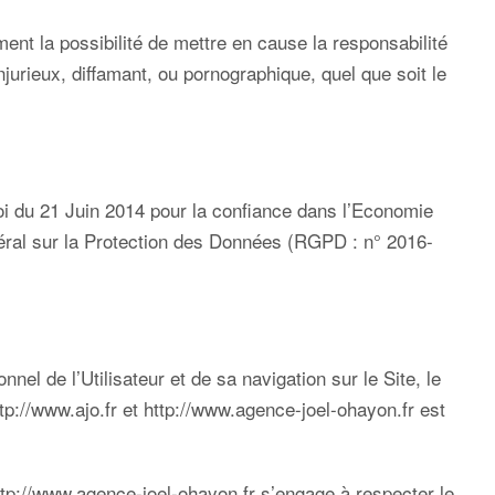
ent la possibilité de mettre en cause la responsabilité
njurieux, diffamant, ou pornographique, quel que soit le
oi du 21 Juin 2014 pour la confiance dans l’Economie
éral sur la Protection des Données (RGPD : n° 2016-
l de l’Utilisateur et de sa navigation sur le Site, le
tp://www.ajo.fr
et
http://www.agence-joel-ohayon.fr
est
ttp://www.agence-joel-ohayon.fr
s’engage à respecter le