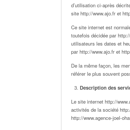
d’utilisation ci-après décr
site
http://www.ajo.fr
et
htt
Ce site internet est norma
toutefois décidée par
http:
utilisateurs les dates et he
par
http://www.ajo.fr
et
htt
De la même façon, les menti
référer le plus souvent po
Description des servi
Le site internet
http://www.
activités de la société
http
http://www.agence-joel-oh