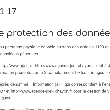
1 17
de protection des donné
 ou personne physique capable au sens des articles 1123 et s
 conditions générales.
http://www.ajo.fr
et
http://www.agence-joel-ohayon.fr
met à d
formation présente sur le Site, notamment textes – images –
après dénommé « Information (s) » qui correspondent à l’en
o.fr
et
http://www.agence-joel- ohayon.fr
pour la gestion de v
stiques.
 connectant, utilisant le site susnommé.