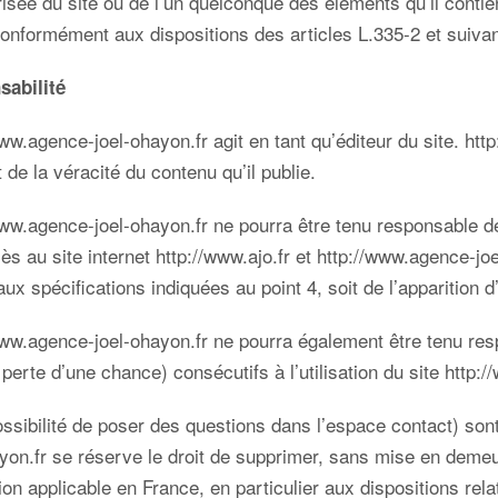
risée du site ou de l’un quelconque des éléments qu’il cont
conformément aux dispositions des articles L.335-2 et suivan
sabilité
www.agence-joel-ohayon.fr
agit en tant qu’éditeur du site.
http
 de la véracité du contenu qu’il publie.
www.agence-joel-ohayon.fr
ne pourra être tenu responsable d
ccès au site internet
http://www.ajo.fr
et
http://www.agence-joe
ux spécifications indiquées au point 4, soit de l’apparition d
www.agence-joel-ohayon.fr
ne pourra également être tenu re
erte d’une chance) consécutifs à l’utilisation du site
http:/
ssibilité de poser des questions dans l’espace contact) sont 
ayon.fr
se réserve le droit de supprimer, sans mise en demeu
tion applicable en France, en particulier aux dispositions re