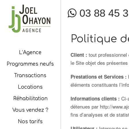
03 88 45 3
Politique 
L’Agence
tout professionnel
Client :
le Site objet des présentes
Programmes neufs
Transactions
Prestations et Services :
éléments constituants l’in
Locations
Ci-
Informations clients :
Réhabilitation
détenues par
http://www.aj
Vous vendez ?
fins d’analyses et de stati
Nos tarifs
Internaute se
Utilisateur :