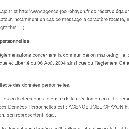
.ajo.fr
et
http://www.agence-joel-ohayon.fr
se réserve égalem
ilisateur, notamment en cas de message à caractère raciste, i
tographie …).
 personnelles
réglementations concernant la communication marketing, la l
ique et Liberté du 06 Août 2004 ainsi que du Règlement Gén
ollecte des données personnelles.
es collectées dans le cadre de la création du compte personne
nt des Données Personnelles est : AGENCE JOEL OHAYON
ht
n, son représentant légal.
 traitement des données qu’il collecte,
http://www.ajo.fr
et
h