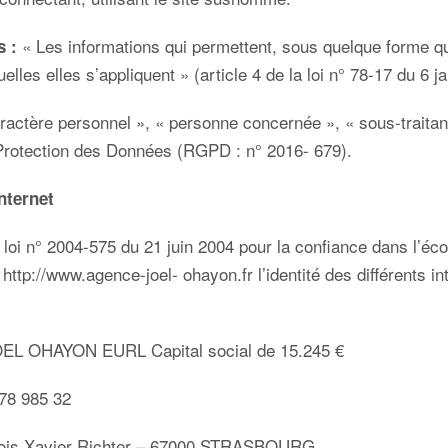
« Les informations qui permettent, sous quelque forme que
s :
les elles s’appliquent » (article 4 de la loi n° 78-17 du 6 j
actère personnel », « personne concernée », « sous-traitant 
Protection des Données (RGPD : n° 2016- 679).
internet
la loi n° 2004-575 du 21 juin 2004 pour la confiance dans l’éc
t
http://www.agence-joel- ohayon.fr
l’identité des différents 
EL OHAYON EURL Capital social de 15.245 €
78 985 32
ançois Xavier Richter – 67000 STRASBOURG