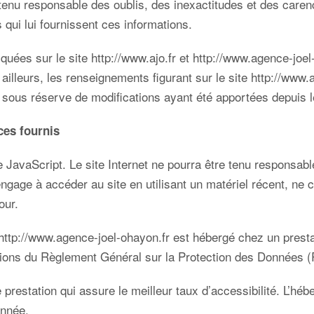
e tenu responsable des oublis, des inexactitudes et des carenc
s qui lui fournissent ces informations.
iquées sur le site
http://www.ajo.fr
et
http://www.agence-joel
 ailleurs, les renseignements figurant sur le site
http://www.a
s sous réserve de modifications ayant été apportées depuis l
ces fournis
ie JavaScript. Le site Internet ne pourra être tenu responsabl
 s’engage à accéder au site en utilisant un matériel récent, n
jour.
http://www.agence-joel-ohayon.fr
est hébergé chez un prestat
ions du Règlement Général sur la Protection des Données 
ne prestation qui assure le meilleur taux d’accessibilité. L’h
’année.