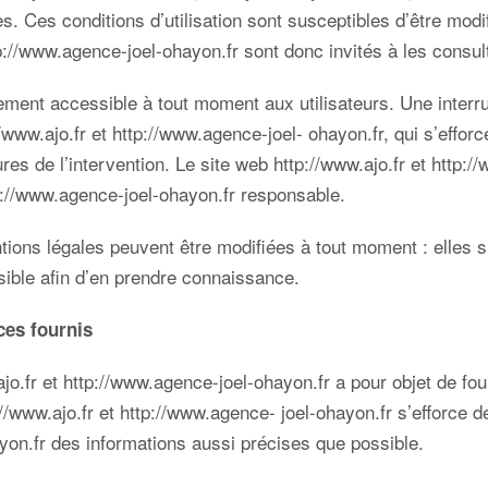
ites. Ces conditions d’utilisation sont susceptibles d’être mo
p://www.agence-joel-ohayon.fr
sont donc invités à les consul
lement accessible à tout moment aux utilisateurs. Une interr
//www.ajo.fr
et
http://www.agence-joel- ohayon.fr
, qui s’effo
ures de l’intervention. Le site web
http://www.ajo.fr
et
http:/
p://www.agence-joel-ohayon.fr
responsable.
ons légales peuvent être modifiées à tout moment : elles s’i
ssible afin d’en prendre connaissance.
ces fournis
ajo.fr
et
http://www.agence-joel-ohayon.fr
a pour objet de fo
://www.ajo.fr
et
http://www.agence- joel-ohayon.fr
s’efforce d
ayon.fr
des informations aussi précises que possible.